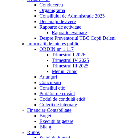
Conducerea
Organigrama
Consiliului de Administrație 2025
Declarații de avere
Rapoarte de activitate
Rapoarte evaluare
Despre Preventoriul TBC Copii Deleni
Informații de interes public
ORDIN nr. 1.117
Trimestrul I 2026
Trimestrul IV 2025
Trimestrul III 2025
Meniul zilnic
Anunțuri
Concursuri
Consiliul etic
Purtător de cuvânt
Codul de conduită etică
Criterii de internare
Financiar-Contabilitate
Buget
Execuții bugetare
Bilanț
Runos
Statul de funcții