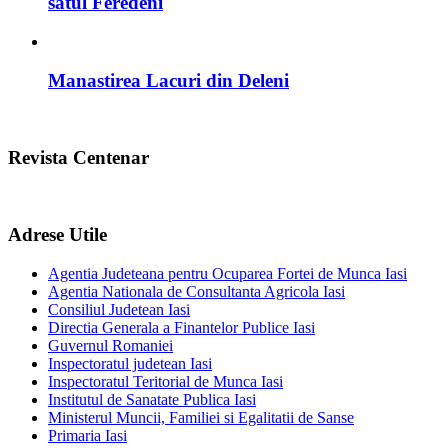
satul Feredeni
Manastirea Lacuri din Deleni
Revista Centenar
Adrese Utile
Agentia Judeteana pentru Ocuparea Fortei de Munca Iasi
Agentia Nationala de Consultanta Agricola Iasi
Consiliul Judetean Iasi
Directia Generala a Finantelor Publice Iasi
Guvernul Romaniei
Inspectoratul judetean Iasi
Inspectoratul Teritorial de Munca Iasi
Institutul de Sanatate Publica Iasi
Ministerul Muncii, Familiei si Egalitatii de Sanse
Primaria Iasi