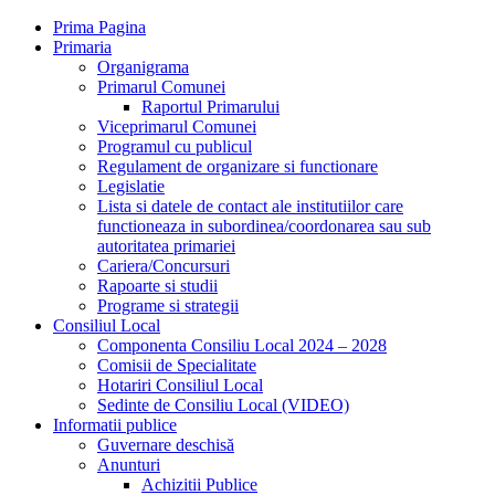
Prima Pagina
Primaria
Organigrama
Primarul Comunei
Raportul Primarului
Viceprimarul Comunei
Programul cu publicul
Regulament de organizare si functionare
Legislatie
Lista si datele de contact ale institutiilor care
functioneaza in subordinea/coordonarea sau sub
autoritatea primariei
Cariera/Concursuri
Rapoarte si studii
Programe si strategii
Consiliul Local
Componenta Consiliu Local 2024 – 2028
Comisii de Specialitate
Hotariri Consiliul Local
Sedinte de Consiliu Local (VIDEO)
Informatii publice
Guvernare deschisă
Anunturi
Achizitii Publice