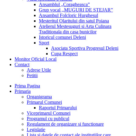
Ansamblul „Coragheasca”
Grup vocal ,,MUGURI DE STEJAR”
Ansambul Folcloric Hurghesul
Mesteritul Olaritului din satul Poiana
Atelierul Mestesuguri si Arta Culinara
Traditionala din casa bunicilor
Istoricul comunei Deleni
Sport
Asociata Sportiva Progresul Deleni
Cupa Respect
Monitor Oficial Local
Contact
Adrese Utile
Petitii
Prima Pagina
Primaria
Organigrama
Primarul Comunei
Raportul Primarului
Viceprimarul Comunei
Programul cu publicul
Regulament de organizare si functionare
Legislatie
Lista si datele de contact ale institutiilor care