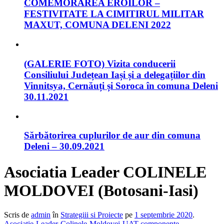
COMEMORAREA EROILOR –
FESTIVITATE LA CIMITIRUL MILITAR
MAXUT, COMUNA DELENI 2022
(GALERIE FOTO) Vizita conducerii
Consiliului Județean Iași și a delegațiilor din
Vinnitsya, Cernăuți și Soroca în comuna Deleni
30.11.2021
Sărbătorirea cuplurilor de aur din comuna
Deleni – 30.09.2021
Asociatia Leader COLINELE
MOLDOVEI (Botosani-Iasi)
Scris de
admin
în
Strategiii si Proiecte
pe
1 septembrie 2020
.
Asociatie-Leader-Colinele-Moldovei-UAT-componente