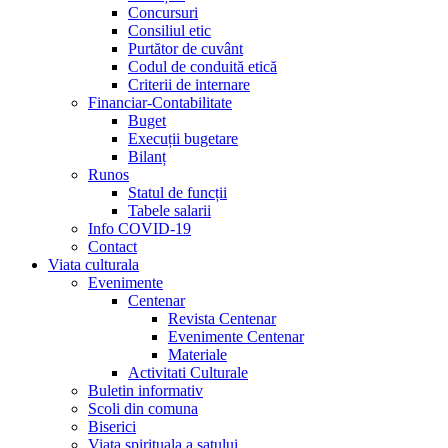
Concursuri
Consiliul etic
Purtător de cuvânt
Codul de conduită etică
Criterii de internare
Financiar-Contabilitate
Buget
Execuții bugetare
Bilanț
Runos
Statul de funcții
Tabele salarii
Info COVID-19
Contact
Viata culturala
Evenimente
Centenar
Revista Centenar
Evenimente Centenar
Materiale
Activitati Culturale
Buletin informativ
Scoli din comuna
Biserici
Viata spirituala a satului