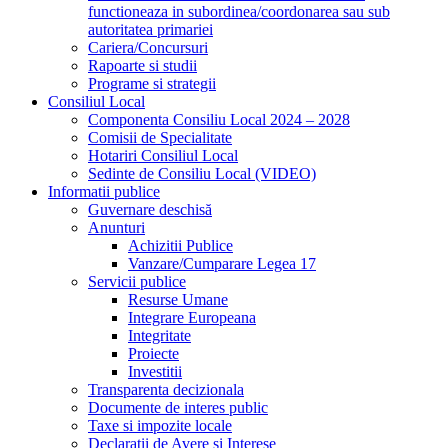
functioneaza in subordinea/coordonarea sau sub
autoritatea primariei
Cariera/Concursuri
Rapoarte si studii
Programe si strategii
Consiliul Local
Componenta Consiliu Local 2024 – 2028
Comisii de Specialitate
Hotariri Consiliul Local
Sedinte de Consiliu Local (VIDEO)
Informatii publice
Guvernare deschisă
Anunturi
Achizitii Publice
Vanzare/Cumparare Legea 17
Servicii publice
Resurse Umane
Integrare Europeana
Integritate
Proiecte
Investitii
Transparenta decizionala
Documente de interes public
Taxe si impozite locale
Declaratii de Avere si Interese