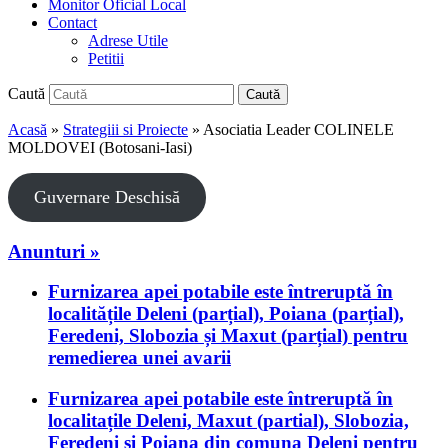
Monitor Oficial Local
Contact
Adrese Utile
Petitii
Caută
Caută
Acasă
»
Strategiii si Proiecte
»
Asociatia Leader COLINELE
MOLDOVEI (Botosani-Iasi)
Guvernare Deschisă
Anunturi »
Furnizarea apei potabile este întreruptă în
localitățile Deleni (parțial), Poiana (parțial),
Feredeni, Slobozia și Maxut (parțial) pentru
remedierea unei avarii
Furnizarea apei potabile este întreruptă în
localitațile Deleni, Maxut (partial), Slobozia,
Feredeni și Poiana din comuna Deleni pentru