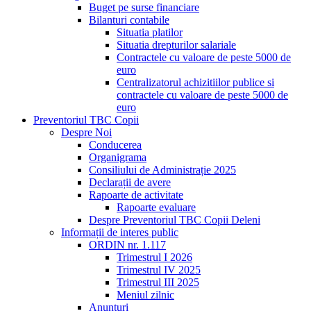
Buget pe surse financiare
Bilanturi contabile
Situatia platilor
Situatia drepturilor salariale
Contractele cu valoare de peste 5000 de
euro
Centralizatorul achizitiilor publice si
contractele cu valoare de peste 5000 de
euro
Preventoriul TBC Copii
Despre Noi
Conducerea
Organigrama
Consiliului de Administrație 2025
Declarații de avere
Rapoarte de activitate
Rapoarte evaluare
Despre Preventoriul TBC Copii Deleni
Informații de interes public
ORDIN nr. 1.117
Trimestrul I 2026
Trimestrul IV 2025
Trimestrul III 2025
Meniul zilnic
Anunțuri