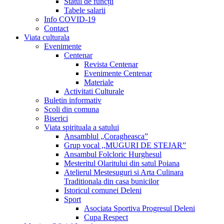
Statul de funcții
Tabele salarii
Info COVID-19
Contact
Viata culturala
Evenimente
Centenar
Revista Centenar
Evenimente Centenar
Materiale
Activitati Culturale
Buletin informativ
Scoli din comuna
Biserici
Viata spirituala a satului
Ansamblul „Coragheasca”
Grup vocal ,,MUGURI DE STEJAR”
Ansambul Folcloric Hurghesul
Mesteritul Olaritului din satul Poiana
Atelierul Mestesuguri si Arta Culinara
Traditionala din casa bunicilor
Istoricul comunei Deleni
Sport
Asociata Sportiva Progresul Deleni
Cupa Respect