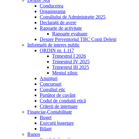
Despre Noi
Conducerea
Organigrama
Consiliului de Administrație 2025
Declarații de avere
Rapoarte de activitate
Rapoarte evaluare
Despre Preventoriul TBC Copii Deleni
Informații de interes public
ORDIN nr. 1.117
Trimestrul I 2026
Trimestrul IV 2025
Trimestrul III 2025
Meniul zilnic
Anunțuri
Concursuri
Consiliul etic
Purtător de cuvânt
Codul de conduită etică
Criterii de internare
Financiar-Contabilitate
Buget
Execuții bugetare
Bilanț
Runos