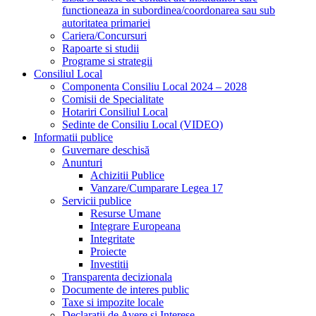
functioneaza in subordinea/coordonarea sau sub
autoritatea primariei
Cariera/Concursuri
Rapoarte si studii
Programe si strategii
Consiliul Local
Componenta Consiliu Local 2024 – 2028
Comisii de Specialitate
Hotariri Consiliul Local
Sedinte de Consiliu Local (VIDEO)
Informatii publice
Guvernare deschisă
Anunturi
Achizitii Publice
Vanzare/Cumparare Legea 17
Servicii publice
Resurse Umane
Integrare Europeana
Integritate
Proiecte
Investitii
Transparenta decizionala
Documente de interes public
Taxe si impozite locale
Declaratii de Avere si Interese