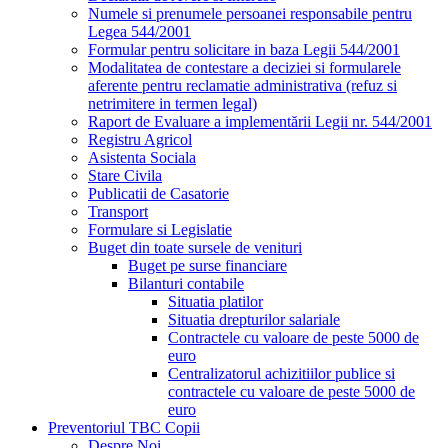
Numele si prenumele persoanei responsabile pentru
Legea 544/2001
Formular pentru solicitare in baza Legii 544/2001
Modalitatea de contestare a deciziei si formularele
aferente pentru reclamatie administrativa (refuz si
netrimitere in termen legal)
Raport de Evaluare a implementării Legii nr. 544/2001
Registru Agricol
Asistenta Sociala
Stare Civila
Publicatii de Casatorie
Transport
Formulare si Legislatie
Buget din toate sursele de venituri
Buget pe surse financiare
Bilanturi contabile
Situatia platilor
Situatia drepturilor salariale
Contractele cu valoare de peste 5000 de
euro
Centralizatorul achizitiilor publice si
contractele cu valoare de peste 5000 de
euro
Preventoriul TBC Copii
Despre Noi