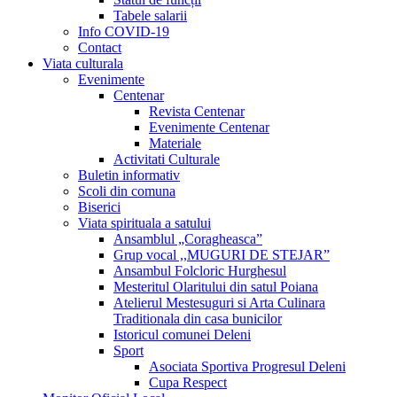
Tabele salarii
Info COVID-19
Contact
Viata culturala
Evenimente
Centenar
Revista Centenar
Evenimente Centenar
Materiale
Activitati Culturale
Buletin informativ
Scoli din comuna
Biserici
Viata spirituala a satului
Ansamblul „Coragheasca”
Grup vocal ,,MUGURI DE STEJAR”
Ansambul Folcloric Hurghesul
Mesteritul Olaritului din satul Poiana
Atelierul Mestesuguri si Arta Culinara
Traditionala din casa bunicilor
Istoricul comunei Deleni
Sport
Asociata Sportiva Progresul Deleni
Cupa Respect