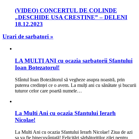
(VIDEO) CONCERTUL DE COLINDE
„DESCHIDE USA CRESTINE” – DELENI
18.12.2023
Urari de sarbatori »
LA MULTI ANI cu ocazia sarbatorii Sfantului
Ioan Botezatorul!
Sfântul Ioan Botezătorul să vegheze asupra noastră, prin
puterea credinței ce o avem. La mulți ani cu sănătate și bucurii
tuturor celor care poartă numele…
La Multi Ani cu ocazia Sfantului Ierarh
Nicolae!
La Multi Ani cu ocazia Sfantului Ierarh Nicolae! Ziua de azi
sa va fie binecuvântată! Felicitări sărbătoriților zilei pentru