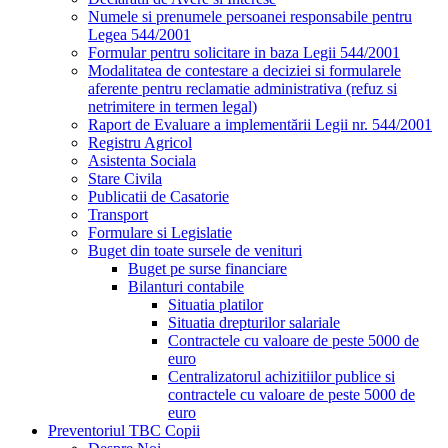
Numele si prenumele persoanei responsabile pentru
Legea 544/2001
Formular pentru solicitare in baza Legii 544/2001
Modalitatea de contestare a deciziei si formularele
aferente pentru reclamatie administrativa (refuz si
netrimitere in termen legal)
Raport de Evaluare a implementării Legii nr. 544/2001
Registru Agricol
Asistenta Sociala
Stare Civila
Publicatii de Casatorie
Transport
Formulare si Legislatie
Buget din toate sursele de venituri
Buget pe surse financiare
Bilanturi contabile
Situatia platilor
Situatia drepturilor salariale
Contractele cu valoare de peste 5000 de
euro
Centralizatorul achizitiilor publice si
contractele cu valoare de peste 5000 de
euro
Preventoriul TBC Copii