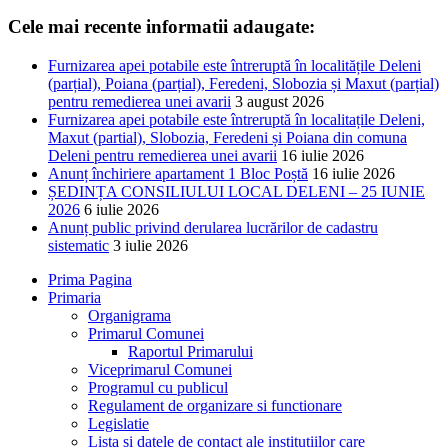
Cele mai recente informatii adaugate:
Furnizarea apei potabile este întreruptă în localitățile Deleni
(parțial), Poiana (parțial), Feredeni, Slobozia și Maxut (parțial)
pentru remedierea unei avarii
3 august 2026
Furnizarea apei potabile este întreruptă în localitațile Deleni,
Maxut (partial), Slobozia, Feredeni și Poiana din comuna
Deleni pentru remedierea unei avarii
16 iulie 2026
Anunț închiriere apartament 1 Bloc Poștă
16 iulie 2026
ȘEDINȚA CONSILIULUI LOCAL DELENI – 25 IUNIE
2026
6 iulie 2026
Anunț public privind derularea lucrărilor de cadastru
sistematic
3 iulie 2026
Prima Pagina
Primaria
Organigrama
Primarul Comunei
Raportul Primarului
Viceprimarul Comunei
Programul cu publicul
Regulament de organizare si functionare
Legislatie
Lista si datele de contact ale institutiilor care