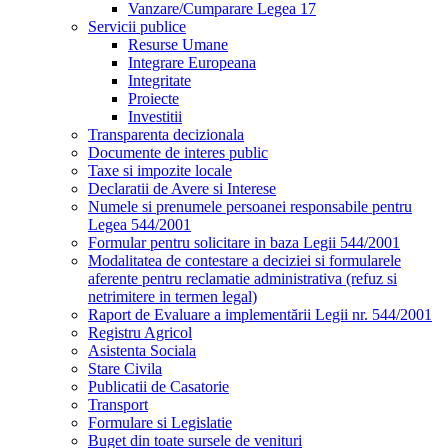
Vanzare/Cumparare Legea 17
Servicii publice
Resurse Umane
Integrare Europeana
Integritate
Proiecte
Investitii
Transparenta decizionala
Documente de interes public
Taxe si impozite locale
Declaratii de Avere si Interese
Numele si prenumele persoanei responsabile pentru
Legea 544/2001
Formular pentru solicitare in baza Legii 544/2001
Modalitatea de contestare a deciziei si formularele
aferente pentru reclamatie administrativa (refuz si
netrimitere in termen legal)
Raport de Evaluare a implementării Legii nr. 544/2001
Registru Agricol
Asistenta Sociala
Stare Civila
Publicatii de Casatorie
Transport
Formulare si Legislatie
Buget din toate sursele de venituri