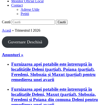
Monitor Oficial Local
Contact
Adrese Utile
Petitii
Caută
Caută
Acasă
»
Trimestrul I 2026
Guvernare Deschisă
Anunturi »
Furnizarea apei potabile este întreruptă în
localitățile Deleni (parțial), Poiana (parțial),
Feredeni, Slobozia și Maxut (parțial) pentru
remedierea unei avarii
Furnizarea apei potabile este întreruptă în
localitațile Deleni, Maxut (partial), Slobozia,
Feredeni și Poiana din comuna Deleni pentru
remedierea unei avarii