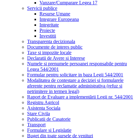
Vanzare/Cumparare Legea 17
Servicii publice
Resurse Umane
Integrare Europeana
Integritate
Proiecte
Investitii
Transparenta decizionala
Documente de interes public
Taxe si impozite locale
Declaratii de Avere si Interese
Numele si prenumele persoanei responsabile pentru
Legea 544/2001
Formular pentru solicitare in baza Legii 544/2001
Modalitatea de contestare a deciziei si formularele
aferente pentru reclamatie administrativa (refuz si
netrimitere in termen legal)
Raport de Evaluare a implementării Legii nr. 544/2001
Registru Agricol
Asistenta Sociala
Stare Civila
Publicatii de Casatorie
Transport
Formulare si Legislatie
Buget din toate sursele de venituri