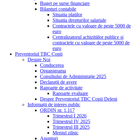
Buget pe surse financiare
Bilanturi contabile
Situatia platilor
Situatia drepturilor salariale
Contractele cu valoare de peste 5000 de
euro
Centralizatorul achizitiilor publice si
contractele cu valoare de peste 5000 de
euro
Preventoriul TBC Copii
Despre Noi
Conducerea
Organigrama
Consiliului de Administrație 2025
Declarații de avere
Rapoarte de activitate
Rapoarte evaluare
Despre Preventoriul TBC Copii Deleni
Informații de interes public
ORDIN nr. 1.117
Trimestrul I 2026
Trimestrul IV 2025
Trimestrul III 2025
Meniul zilnic
Anunțuri