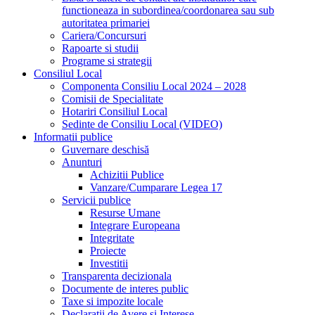
functioneaza in subordinea/coordonarea sau sub
autoritatea primariei
Cariera/Concursuri
Rapoarte si studii
Programe si strategii
Consiliul Local
Componenta Consiliu Local 2024 – 2028
Comisii de Specialitate
Hotariri Consiliul Local
Sedinte de Consiliu Local (VIDEO)
Informatii publice
Guvernare deschisă
Anunturi
Achizitii Publice
Vanzare/Cumparare Legea 17
Servicii publice
Resurse Umane
Integrare Europeana
Integritate
Proiecte
Investitii
Transparenta decizionala
Documente de interes public
Taxe si impozite locale
Declaratii de Avere si Interese