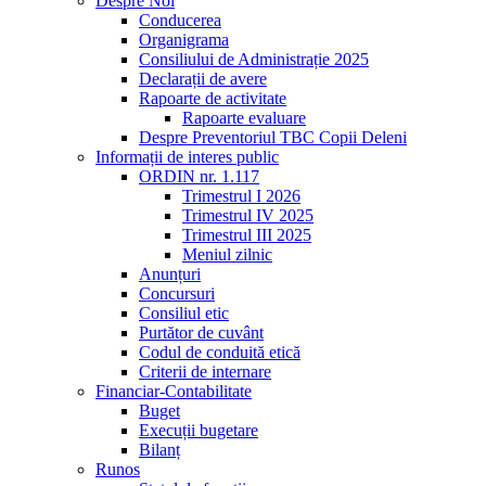
Despre Noi
Conducerea
Organigrama
Consiliului de Administrație 2025
Declarații de avere
Rapoarte de activitate
Rapoarte evaluare
Despre Preventoriul TBC Copii Deleni
Informații de interes public
ORDIN nr. 1.117
Trimestrul I 2026
Trimestrul IV 2025
Trimestrul III 2025
Meniul zilnic
Anunțuri
Concursuri
Consiliul etic
Purtător de cuvânt
Codul de conduită etică
Criterii de internare
Financiar-Contabilitate
Buget
Execuții bugetare
Bilanț
Runos