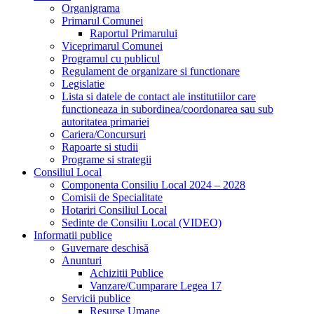
Organigrama
Primarul Comunei
Raportul Primarului
Viceprimarul Comunei
Programul cu publicul
Regulament de organizare si functionare
Legislatie
Lista si datele de contact ale institutiilor care
functioneaza in subordinea/coordonarea sau sub
autoritatea primariei
Cariera/Concursuri
Rapoarte si studii
Programe si strategii
Consiliul Local
Componenta Consiliu Local 2024 – 2028
Comisii de Specialitate
Hotariri Consiliul Local
Sedinte de Consiliu Local (VIDEO)
Informatii publice
Guvernare deschisă
Anunturi
Achizitii Publice
Vanzare/Cumparare Legea 17
Servicii publice
Resurse Umane