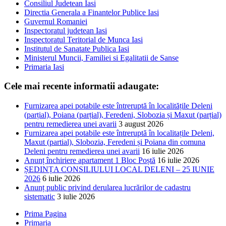
Consiliul Judetean Iasi
Directia Generala a Finantelor Publice Iasi
Guvernul Romaniei
Inspectoratul judetean Iasi
Inspectoratul Teritorial de Munca Iasi
Institutul de Sanatate Publica Iasi
Ministerul Muncii, Familiei si Egalitatii de Sanse
Primaria Iasi
Cele mai recente informatii adaugate:
Furnizarea apei potabile este întreruptă în localitățile Deleni
(parțial), Poiana (parțial), Feredeni, Slobozia și Maxut (parțial)
pentru remedierea unei avarii
3 august 2026
Furnizarea apei potabile este întreruptă în localitațile Deleni,
Maxut (partial), Slobozia, Feredeni și Poiana din comuna
Deleni pentru remedierea unei avarii
16 iulie 2026
Anunț închiriere apartament 1 Bloc Poștă
16 iulie 2026
ȘEDINȚA CONSILIULUI LOCAL DELENI – 25 IUNIE
2026
6 iulie 2026
Anunț public privind derularea lucrărilor de cadastru
sistematic
3 iulie 2026
Prima Pagina
Primaria