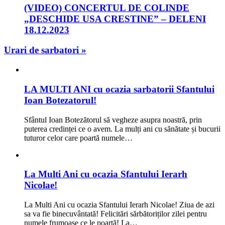
(VIDEO) CONCERTUL DE COLINDE
„DESCHIDE USA CRESTINE” – DELENI
18.12.2023
Urari de sarbatori »
LA MULTI ANI cu ocazia sarbatorii Sfantului
Ioan Botezatorul!
Sfântul Ioan Botezătorul să vegheze asupra noastră, prin
puterea credinței ce o avem. La mulți ani cu sănătate și bucurii
tuturor celor care poartă numele…
La Multi Ani cu ocazia Sfantului Ierarh
Nicolae!
La Multi Ani cu ocazia Sfantului Ierarh Nicolae! Ziua de azi
sa va fie binecuvântată! Felicitări sărbătoriților zilei pentru
numele frumoase ce le poartă! La…