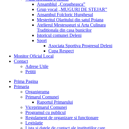
Ansamblul „Coragheasca”
Grup vocal ,,MUGURI DE STEJAR”
Ansambul Folcloric Hurghesul
Mesteritul Olaritului din satul Poiana
Atelierul Mestesuguri si Arta Culinara
Traditionala din casa bunicilor
Istoricul comunei Deleni
Sport
Asociata Sportiva Progresul Deleni
Cupa Respect
Monitor Oficial Local
Contact
Adrese Utile
Petitii
Prima Pagina
Primaria
Organigrama
Primarul Comunei
Raportul Primarului
Viceprimarul Comunei
Programul cu publicul
Regulament de organizare si functionare
Legislatie
Lista si datele de contact ale institutiilor care