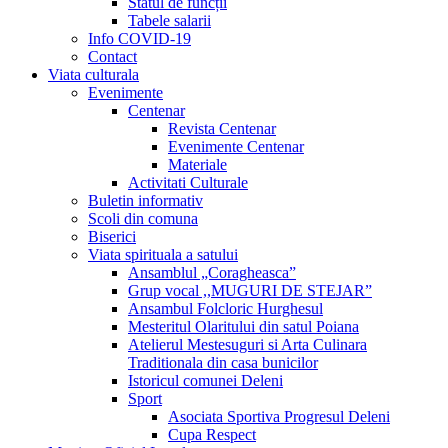
Statul de funcții
Tabele salarii
Info COVID-19
Contact
Viata culturala
Evenimente
Centenar
Revista Centenar
Evenimente Centenar
Materiale
Activitati Culturale
Buletin informativ
Scoli din comuna
Biserici
Viata spirituala a satului
Ansamblul „Coragheasca”
Grup vocal ,,MUGURI DE STEJAR”
Ansambul Folcloric Hurghesul
Mesteritul Olaritului din satul Poiana
Atelierul Mestesuguri si Arta Culinara
Traditionala din casa bunicilor
Istoricul comunei Deleni
Sport
Asociata Sportiva Progresul Deleni
Cupa Respect