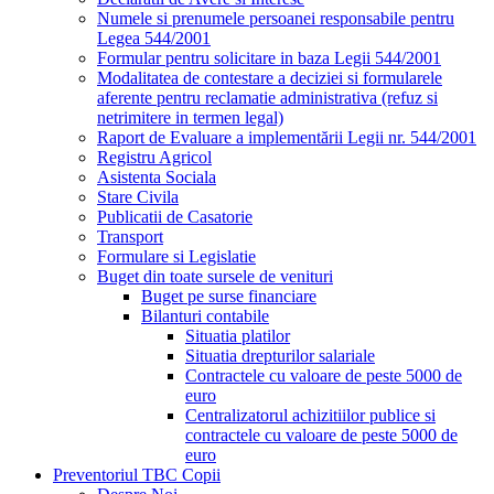
Numele si prenumele persoanei responsabile pentru
Legea 544/2001
Formular pentru solicitare in baza Legii 544/2001
Modalitatea de contestare a deciziei si formularele
aferente pentru reclamatie administrativa (refuz si
netrimitere in termen legal)
Raport de Evaluare a implementării Legii nr. 544/2001
Registru Agricol
Asistenta Sociala
Stare Civila
Publicatii de Casatorie
Transport
Formulare si Legislatie
Buget din toate sursele de venituri
Buget pe surse financiare
Bilanturi contabile
Situatia platilor
Situatia drepturilor salariale
Contractele cu valoare de peste 5000 de
euro
Centralizatorul achizitiilor publice si
contractele cu valoare de peste 5000 de
euro
Preventoriul TBC Copii