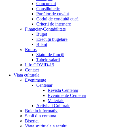
Concursuri
Consiliul etic
Purtător de cuvânt
Codul de conduită etică
Criterii de internare
Financiar-Contabilitate
Buget
Execuții bugetare
Bilanț
Runos
Statul de funcții
Tabele salarii
Info COVID-19
Contact
Viata culturala
Evenimente
Centenar
Revista Centenar
Evenimente Centenar
Materiale
Activitati Culturale
Buletin informativ
Scoli din comuna
Biserici
Viata spirituala a satului