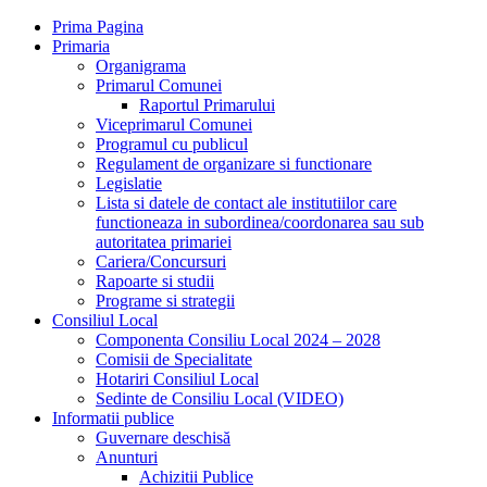
Prima Pagina
Primaria
Organigrama
Primarul Comunei
Raportul Primarului
Viceprimarul Comunei
Programul cu publicul
Regulament de organizare si functionare
Legislatie
Lista si datele de contact ale institutiilor care
functioneaza in subordinea/coordonarea sau sub
autoritatea primariei
Cariera/Concursuri
Rapoarte si studii
Programe si strategii
Consiliul Local
Componenta Consiliu Local 2024 – 2028
Comisii de Specialitate
Hotariri Consiliul Local
Sedinte de Consiliu Local (VIDEO)
Informatii publice
Guvernare deschisă
Anunturi
Achizitii Publice