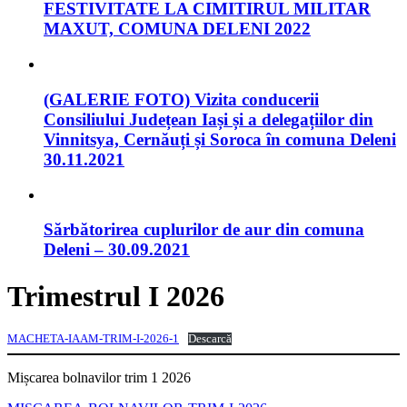
FESTIVITATE LA CIMITIRUL MILITAR
MAXUT, COMUNA DELENI 2022
(GALERIE FOTO) Vizita conducerii
Consiliului Județean Iași și a delegațiilor din
Vinnitsya, Cernăuți și Soroca în comuna Deleni
30.11.2021
Sărbătorirea cuplurilor de aur din comuna
Deleni – 30.09.2021
Trimestrul I 2026
MACHETA-IAAM-TRIM-I-2026-1
Descarcă
Mișcarea bolnavilor trim 1 2026