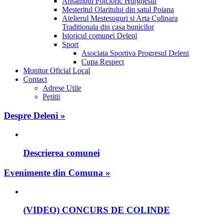
Ansambul Folcloric Hurghesul
Mesteritul Olaritului din satul Poiana
Atelierul Mestesuguri si Arta Culinara
Traditionala din casa bunicilor
Istoricul comunei Deleni
Sport
Asociata Sportiva Progresul Deleni
Cupa Respect
Monitor Oficial Local
Contact
Adrese Utile
Petitii
Despre Deleni »
Descrierea comunei
Evenimente din Comuna »
(VIDEO) CONCURS DE COLINDE