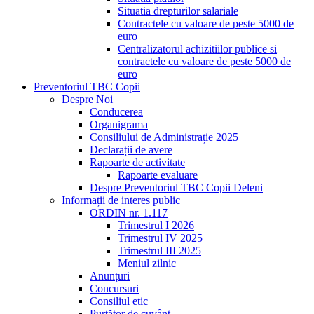
Situatia drepturilor salariale
Contractele cu valoare de peste 5000 de
euro
Centralizatorul achizitiilor publice si
contractele cu valoare de peste 5000 de
euro
Preventoriul TBC Copii
Despre Noi
Conducerea
Organigrama
Consiliului de Administrație 2025
Declarații de avere
Rapoarte de activitate
Rapoarte evaluare
Despre Preventoriul TBC Copii Deleni
Informații de interes public
ORDIN nr. 1.117
Trimestrul I 2026
Trimestrul IV 2025
Trimestrul III 2025
Meniul zilnic
Anunțuri
Concursuri
Consiliul etic
Purtător de cuvânt