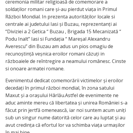
ceremonia militar religioasă de comemorare a
soldaților romani care și-au pierdut viața in Primul
Război Mondial. In prezenta autorităților locale si
centrale ai judetului Iasi și Buzau, reprezentanți ai
“Diviziei a 2 Getica “ Buzau , Brigada 15 Mecanizată “
Podu Inalt” Iasi si Fundația “ Mareșal Alexandru
Averescu” din Buzau am adus un pios omagiu de
recunoștință veșnica eroilor romani căzuți in
războaiele de reîntregire a neamului românesc. Cinste
si onoare armatei romane.
Evenimentul dedicat comemorării victimelor și eroilor
decedați în primul război mondial, în zona satului
Maxut și a orașului Hârlău.Astfel de evenimente ne
aduc aminte mereu că libertatea și unirea României s-a
făcut prin jertfă omenească, iar noi suntem acum uniți
sub un singur nume datorită celor care au luptat și au
avut credința că efortul lor va schimba viața urmașilor
în mai bine.