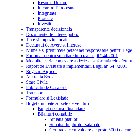
Resurse Umane
Integrare Europeana
Integritate
Proiecte
Investitii
Transparenta decizionala
Documente de interes public
Taxe si impozite locale
Declaratii de Avere si Interese
Numele si prenumele persoanei responsabile pentru Leg
Formular pentru solicitare in baza Legii 544/2001
Modalitatea de contestare a deciziei si formularele aferent
Raport de Evaluare a implementării Legii nr. 544/2001
Registru Agricol
Asistenta Sociala
Stare Civila
Publicatii de Casatorie
Transport
Formulare si Legislatie
Buget din toate sursele de venituri
Buget pe surse financiare
Bilanturi contabile
Situatia platilor
Situatia drepturilor salariale
Contractele cu valoare de peste 5000 de eur