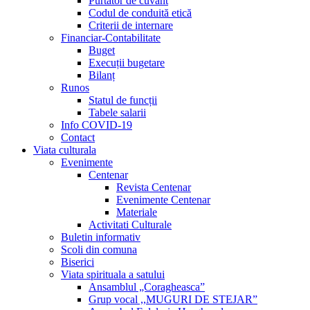
Purtător de cuvânt
Codul de conduită etică
Criterii de internare
Financiar-Contabilitate
Buget
Execuții bugetare
Bilanț
Runos
Statul de funcții
Tabele salarii
Info COVID-19
Contact
Viata culturala
Evenimente
Centenar
Revista Centenar
Evenimente Centenar
Materiale
Activitati Culturale
Buletin informativ
Scoli din comuna
Biserici
Viata spirituala a satului
Ansamblul „Coragheasca”
Grup vocal ,,MUGURI DE STEJAR”