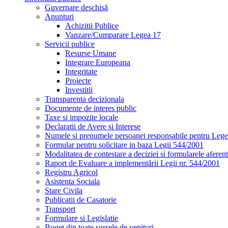
Guvernare deschisă
Anunturi
Achizitii Publice
Vanzare/Cumparare Legea 17
Servicii publice
Resurse Umane
Integrare Europeana
Integritate
Proiecte
Investitii
Transparenta decizionala
Documente de interes public
Taxe si impozite locale
Declaratii de Avere si Interese
Numele si prenumele persoanei responsabile pentru Leg
Formular pentru solicitare in baza Legii 544/2001
Modalitatea de contestare a deciziei si formularele aferent
Raport de Evaluare a implementării Legii nr. 544/2001
Registru Agricol
Asistenta Sociala
Stare Civila
Publicatii de Casatorie
Transport
Formulare si Legislatie
Buget din toate sursele de venituri