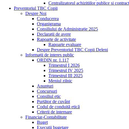
Centralizatorul achizitiilor publice si contra
Preventoriul TBC Copii
Despre Noi
Conducerea
Organigrama
Consiliului de Administrație 2025
Declarații de avere
Rapoarte de activitate
Rapoarte evaluare
Despre Preventoriul TBC Copii Deleni
Informații de interes public
ORDIN nr. 1.117
Trimestrul I 2026
Trimestrul IV 2025
Trimestrul III 2025
Meniul zilnic
Anunțuri
Concursuri
Consiliul etic
Purtător de cuvânt
Codul de conduită etică
Criterii de internare
Financiar-Contabilitate
Buget
Execuții bugetare