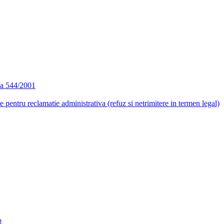
ea 544/2001
e pentru reclamatie administrativa (refuz si netrimitere in termen legal)
o