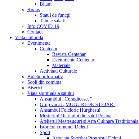
Bilanț
Runos
Statul de funcții
Tabele salarii
Info COVID-19
Contact
Viata culturala
Evenimente
Centenar
Revista Centenar
Evenimente Centenar
Materiale
Activitati Culturale
Buletin informativ
Scoli din comuna
Biserici
Viata spirituala a satului
Ansamblul „Coragheasca”
Grup vocal ,,MUGURI DE STEJAR”
Ansambul Folcloric Hurghesul
Mesteritul Olaritului din satul Poiana
Atelierul Mestesuguri si Arta Culinara Traditionala
Istoricul comunei Deleni
Sport
Asociata Sportiva Progresul Deleni