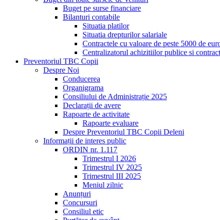
Buget pe surse financiare
Bilanturi contabile
Situatia platilor
Situatia drepturilor salariale
Contractele cu valoare de peste 5000 de eur
Centralizatorul achizitiilor publice si contra
Preventoriul TBC Copii
Despre Noi
Conducerea
Organigrama
Consiliului de Administrație 2025
Declarații de avere
Rapoarte de activitate
Rapoarte evaluare
Despre Preventoriul TBC Copii Deleni
Informații de interes public
ORDIN nr. 1.117
Trimestrul I 2026
Trimestrul IV 2025
Trimestrul III 2025
Meniul zilnic
Anunțuri
Concursuri
Consiliul etic