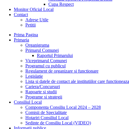
Cupa Respect
Monitor Oficial Local
Contact
Adrese Utile
Petitii
Prima Pagina
Primaria
Organigrama
Primarul Comunei
Raportul Primarului
Viceprimarul Comunei
Programul cu publicul
Regulament de organizare si functionare
Legislatie
Lista si datele de contact ale institutiilor care functione
Cariera/Concursuri
Rapoarte si studii
Programe si strategii
Consiliul Local
Componenta Consiliu Local 2024 – 2028
Comisii de Specialitate
Hotariri Consiliul Local
Sedinte de Consiliu Local (VIDEO)
Informatii publice