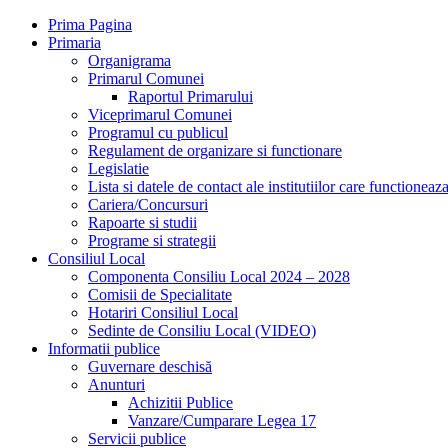
Prima Pagina
Primaria
Organigrama
Primarul Comunei
Raportul Primarului
Viceprimarul Comunei
Programul cu publicul
Regulament de organizare si functionare
Legislatie
Lista si datele de contact ale institutiilor care functione
Cariera/Concursuri
Rapoarte si studii
Programe si strategii
Consiliul Local
Componenta Consiliu Local 2024 – 2028
Comisii de Specialitate
Hotariri Consiliul Local
Sedinte de Consiliu Local (VIDEO)
Informatii publice
Guvernare deschisă
Anunturi
Achizitii Publice
Vanzare/Cumparare Legea 17
Servicii publice