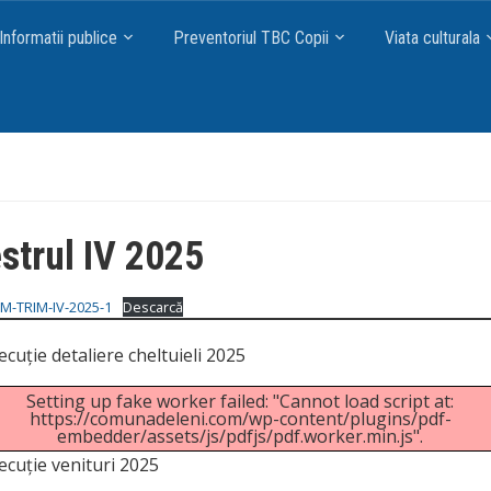
Informatii publice
Preventoriul TBC Copii
Viata culturala
strul IV 2025
M-TRIM-IV-2025-1
Descarcă
cuție detaliere cheltuieli 2025
Setting up fake worker failed: "Cannot load script at:
https://comunadeleni.com/wp-content/plugins/pdf-
embedder/assets/js/pdfjs/pdf.worker.min.js".
ecuție venituri 2025