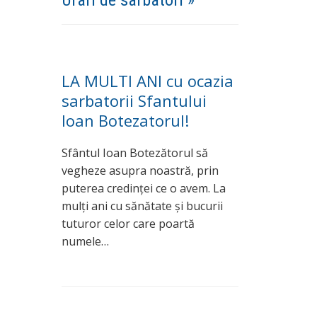
Urari de sarbatori »
LA MULTI ANI cu ocazia
sarbatorii Sfantului
Ioan Botezatorul!
Sfântul Ioan Botezătorul să
vegheze asupra noastră, prin
puterea credinței ce o avem. La
mulți ani cu sănătate și bucurii
tuturor celor care poartă
numele…