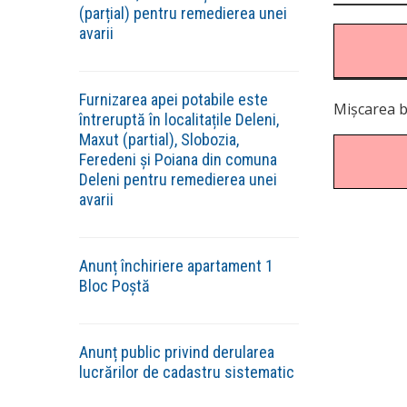
(parțial) pentru remedierea unei
avarii
Furnizarea apei potabile este
Mișcarea b
întreruptă în localitațile Deleni,
Maxut (partial), Slobozia,
Feredeni și Poiana din comuna
Deleni pentru remedierea unei
avarii
Anunț închiriere apartament 1
Bloc Poștă
Anunț public privind derularea
lucrărilor de cadastru sistematic