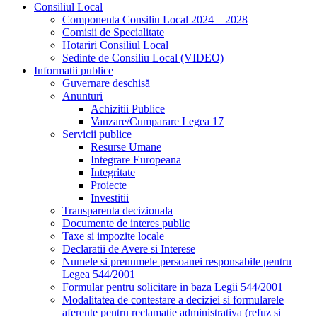
Consiliul Local
Componenta Consiliu Local 2024 – 2028
Comisii de Specialitate
Hotariri Consiliul Local
Sedinte de Consiliu Local (VIDEO)
Informatii publice
Guvernare deschisă
Anunturi
Achizitii Publice
Vanzare/Cumparare Legea 17
Servicii publice
Resurse Umane
Integrare Europeana
Integritate
Proiecte
Investitii
Transparenta decizionala
Documente de interes public
Taxe si impozite locale
Declaratii de Avere si Interese
Numele si prenumele persoanei responsabile pentru
Legea 544/2001
Formular pentru solicitare in baza Legii 544/2001
Modalitatea de contestare a deciziei si formularele
aferente pentru reclamatie administrativa (refuz si