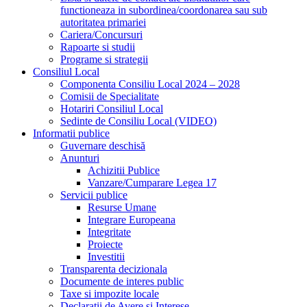
functioneaza in subordinea/coordonarea sau sub
autoritatea primariei
Cariera/Concursuri
Rapoarte si studii
Programe si strategii
Consiliul Local
Componenta Consiliu Local 2024 – 2028
Comisii de Specialitate
Hotariri Consiliul Local
Sedinte de Consiliu Local (VIDEO)
Informatii publice
Guvernare deschisă
Anunturi
Achizitii Publice
Vanzare/Cumparare Legea 17
Servicii publice
Resurse Umane
Integrare Europeana
Integritate
Proiecte
Investitii
Transparenta decizionala
Documente de interes public
Taxe si impozite locale
Declaratii de Avere si Interese