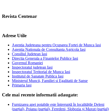
Revista Centenar
Adrese Utile
Agentia Judeteana pentru Ocuparea Fortei de Munca Iasi
Agentia Nationala de Consultanta Agricola Iasi
Consiliul Judetean Iasi
Directia Generala a Finantelor Publice Iasi
Guvernul Romaniei
Inspectoratul judetean Iasi
Inspectoratul Teritorial de Munca Iasi
Institutul de Sanatate Publica Iasi
Ministerul Muncii, Familiei si Egalitatii de Sanse
Primaria Iasi
Cele mai recente informatii adaugate:
Furnizarea apei potabile este întreruptă în localitățile Deleni
(parțial), Poiana (parțial), Feredeni, Slobozia și Maxut (parțial)