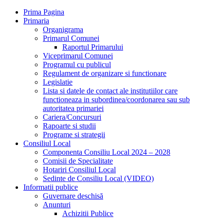
Prima Pagina
Primaria
Organigrama
Primarul Comunei
Raportul Primarului
Viceprimarul Comunei
Programul cu publicul
Regulament de organizare si functionare
Legislatie
Lista si datele de contact ale institutiilor care
functioneaza in subordinea/coordonarea sau sub
autoritatea primariei
Cariera/Concursuri
Rapoarte si studii
Programe si strategii
Consiliul Local
Componenta Consiliu Local 2024 – 2028
Comisii de Specialitate
Hotariri Consiliul Local
Sedinte de Consiliu Local (VIDEO)
Informatii publice
Guvernare deschisă
Anunturi
Achizitii Publice