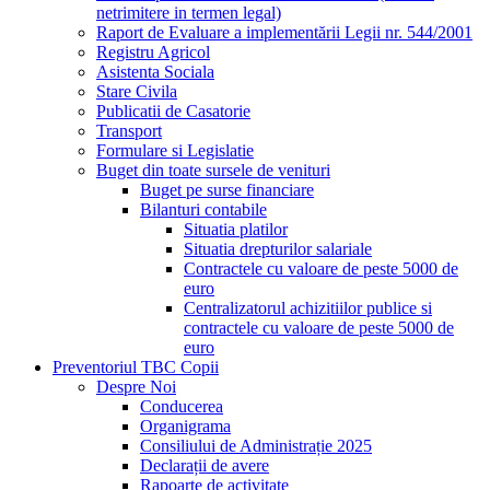
netrimitere in termen legal)
Raport de Evaluare a implementării Legii nr. 544/2001
Registru Agricol
Asistenta Sociala
Stare Civila
Publicatii de Casatorie
Transport
Formulare si Legislatie
Buget din toate sursele de venituri
Buget pe surse financiare
Bilanturi contabile
Situatia platilor
Situatia drepturilor salariale
Contractele cu valoare de peste 5000 de
euro
Centralizatorul achizitiilor publice si
contractele cu valoare de peste 5000 de
euro
Preventoriul TBC Copii
Despre Noi
Conducerea
Organigrama
Consiliului de Administrație 2025
Declarații de avere
Rapoarte de activitate