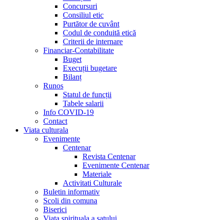
Concursuri
Consiliul etic
Purtător de cuvânt
Codul de conduită etică
Criterii de internare
Financiar-Contabilitate
Buget
Execuții bugetare
Bilanț
Runos
Statul de funcții
Tabele salarii
Info COVID-19
Contact
Viata culturala
Evenimente
Centenar
Revista Centenar
Evenimente Centenar
Materiale
Activitati Culturale
Buletin informativ
Scoli din comuna
Biserici
Viata spirituala a satului