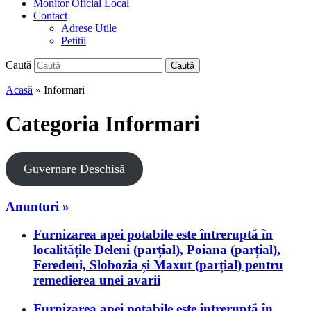
Monitor Oficial Local
Contact
Adrese Utile
Petitii
Caută
Caută
Acasă
» Informari
Categoria
Informari
Guvernare Deschisă
Anunturi »
Furnizarea apei potabile este întreruptă în
localitățile Deleni (parțial), Poiana (parțial),
Feredeni, Slobozia și Maxut (parțial) pentru
remedierea unei avarii
Furnizarea apei potabile este întreruptă în