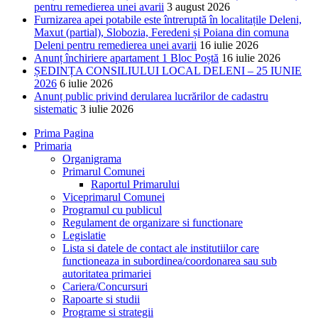
pentru remedierea unei avarii
3 august 2026
Furnizarea apei potabile este întreruptă în localitațile Deleni,
Maxut (partial), Slobozia, Feredeni și Poiana din comuna
Deleni pentru remedierea unei avarii
16 iulie 2026
Anunț închiriere apartament 1 Bloc Poștă
16 iulie 2026
ȘEDINȚA CONSILIULUI LOCAL DELENI – 25 IUNIE
2026
6 iulie 2026
Anunț public privind derularea lucrărilor de cadastru
sistematic
3 iulie 2026
Prima Pagina
Primaria
Organigrama
Primarul Comunei
Raportul Primarului
Viceprimarul Comunei
Programul cu publicul
Regulament de organizare si functionare
Legislatie
Lista si datele de contact ale institutiilor care
functioneaza in subordinea/coordonarea sau sub
autoritatea primariei
Cariera/Concursuri
Rapoarte si studii
Programe si strategii