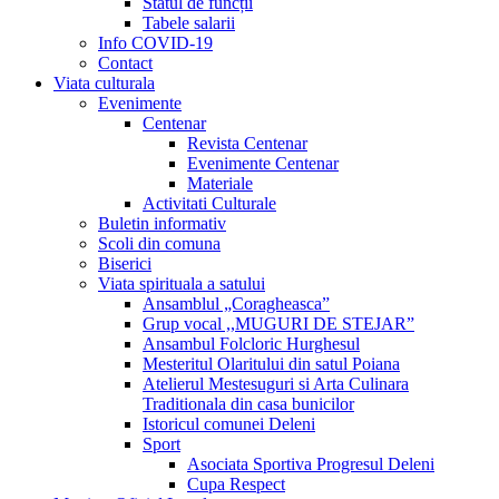
Statul de funcții
Tabele salarii
Info COVID-19
Contact
Viata culturala
Evenimente
Centenar
Revista Centenar
Evenimente Centenar
Materiale
Activitati Culturale
Buletin informativ
Scoli din comuna
Biserici
Viata spirituala a satului
Ansamblul „Coragheasca”
Grup vocal ,,MUGURI DE STEJAR”
Ansambul Folcloric Hurghesul
Mesteritul Olaritului din satul Poiana
Atelierul Mestesuguri si Arta Culinara
Traditionala din casa bunicilor
Istoricul comunei Deleni
Sport
Asociata Sportiva Progresul Deleni
Cupa Respect