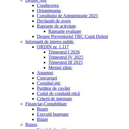
Despre Noi
Conducerea
Organigrama
Consiliului de Administrație 2025
Declarații de avere
Rapoarte de activitate
Rapoarte evaluare
Despre Preventoriul TBC Copii Deleni
Informații de interes public
ORDIN nr. 1.117
Trimestrul I 2026
Trimestrul IV 2025
Trimestrul III 2025
Meniul zilnic
Anunțuri
Concursuri
Consiliul etic
Purtător de cuvânt
Codul de conduită etică
Criterii de internare
Financiar-Contabilitate
Buget
Execuții bugetare
Bilanț
Runos