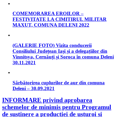
COMEMORAREA EROILOR –
FESTIVITATE LA CIMITIRUL MILITAR
MAXUT, COMUNA DELENI 2022
(GALERIE FOTO) Vizita conducerii
Consiliului Județean Iași și a delegațiilor din
Vinnitsya, Cernăuți și Soroca în comuna Deleni
30.11.2021
Sărbătorirea cuplurilor de aur din comuna
Deleni – 30.09.2021
INFORMARE privind aprobarea
schemelor de minimis pentru Programul
de sustinere a productiei de usturoi si