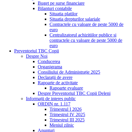
Buget pe surse financiare
Bilanturi contabile
Situatia platilor
Situatia drepturilor salariale
Contractele cu valoare de peste 5000 de
euro
Centralizatorul achizitiilor publice si
contractele cu valoare de peste 5000 de
euro
Preventoriul TBC Copii
Despre Noi
Conducerea
Organigrama
Consiliului de Administrație 2025
Declarații de avere
Rapoarte de activitate
Rapoarte evaluare
Despre Preventoriul TBC Copii Deleni
Informații de interes public
ORDIN nr. 1.117
Trimestrul I 2026
Trimestrul IV 2025
Trimestrul III 2025
Meniul zilnic
Anunțuri