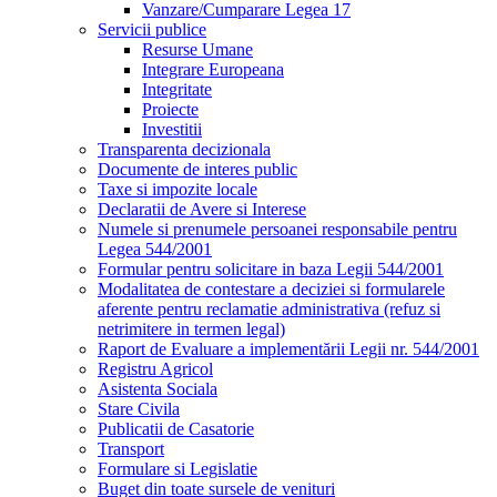
Vanzare/Cumparare Legea 17
Servicii publice
Resurse Umane
Integrare Europeana
Integritate
Proiecte
Investitii
Transparenta decizionala
Documente de interes public
Taxe si impozite locale
Declaratii de Avere si Interese
Numele si prenumele persoanei responsabile pentru
Legea 544/2001
Formular pentru solicitare in baza Legii 544/2001
Modalitatea de contestare a deciziei si formularele
aferente pentru reclamatie administrativa (refuz si
netrimitere in termen legal)
Raport de Evaluare a implementării Legii nr. 544/2001
Registru Agricol
Asistenta Sociala
Stare Civila
Publicatii de Casatorie
Transport
Formulare si Legislatie
Buget din toate sursele de venituri