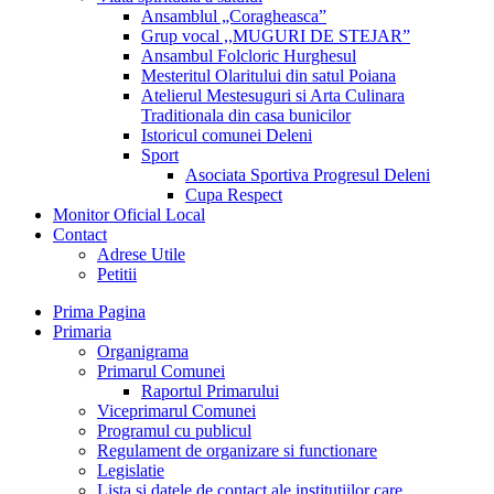
Ansamblul „Coragheasca”
Grup vocal ,,MUGURI DE STEJAR”
Ansambul Folcloric Hurghesul
Mesteritul Olaritului din satul Poiana
Atelierul Mestesuguri si Arta Culinara
Traditionala din casa bunicilor
Istoricul comunei Deleni
Sport
Asociata Sportiva Progresul Deleni
Cupa Respect
Monitor Oficial Local
Contact
Adrese Utile
Petitii
Prima Pagina
Primaria
Organigrama
Primarul Comunei
Raportul Primarului
Viceprimarul Comunei
Programul cu publicul
Regulament de organizare si functionare
Legislatie
Lista si datele de contact ale institutiilor care