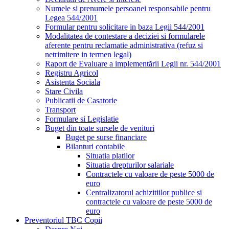
Numele si prenumele persoanei responsabile pentru
Legea 544/2001
Formular pentru solicitare in baza Legii 544/2001
Modalitatea de contestare a deciziei si formularele
aferente pentru reclamatie administrativa (refuz si
netrimitere in termen legal)
Raport de Evaluare a implementării Legii nr. 544/2001
Registru Agricol
Asistenta Sociala
Stare Civila
Publicatii de Casatorie
Transport
Formulare si Legislatie
Buget din toate sursele de venituri
Buget pe surse financiare
Bilanturi contabile
Situatia platilor
Situatia drepturilor salariale
Contractele cu valoare de peste 5000 de
euro
Centralizatorul achizitiilor publice si
contractele cu valoare de peste 5000 de
euro
Preventoriul TBC Copii