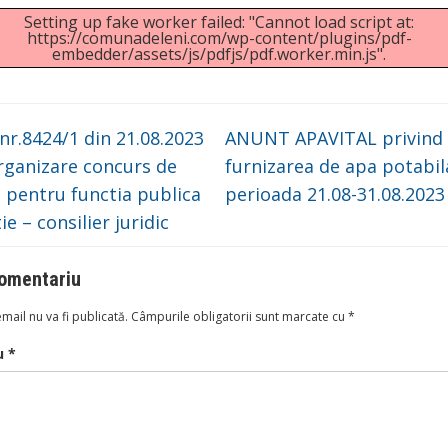
Setting up fake worker failed: "Cannot load script at:
https://comunadeleni.com/wp-content/plugins/pdf-
embedder/assets/js/pdfjs/pdf.worker.min.js".
r.8424/1 din 21.08.2023
ANUNT APAVITAL privind
rganizare concurs de
furnizarea de apa potabil
 pentru functia publica
perioada 21.08-31.08.202
e – consilier juridic
omentariu
mail nu va fi publicată.
Câmpurile obligatorii sunt marcate cu
*
u
*