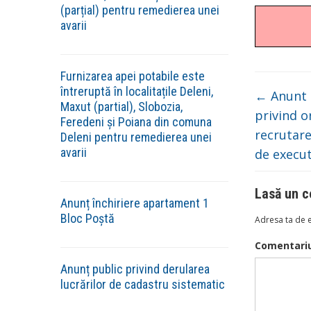
(parțial) pentru remedierea unei
avarii
Furnizarea apei potabile este
întreruptă în localitațile Deleni,
←
Anunt n
Maxut (partial), Slobozia,
privind o
Feredeni și Poiana din comuna
recrutare
Deleni pentru remedierea unei
avarii
de executi
Lasă un c
Anunț închiriere apartament 1
Bloc Poștă
Adresa ta de e
Comentari
Anunț public privind derularea
lucrărilor de cadastru sistematic