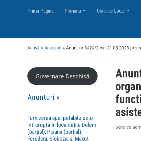
Prima Pagina
Primaria
Consiliul Local
Acasă
»
Anunturi
»
Anunt nr.8424/2 din 21.08.2023 privi
Anunt
Guvernare Deschisă
organ
Anunturi »
funct
asist
Furnizarea apei potabile este
întreruptă în localitățile Deleni
Scris de
adm
(parțial), Poiana (parțial),
Feredeni, Slobozia și Maxut