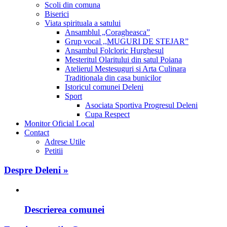
Scoli din comuna
Biserici
Viata spirituala a satului
Ansamblul „Coragheasca”
Grup vocal ,,MUGURI DE STEJAR”
Ansambul Folcloric Hurghesul
Mesteritul Olaritului din satul Poiana
Atelierul Mestesuguri si Arta Culinara
Traditionala din casa bunicilor
Istoricul comunei Deleni
Sport
Asociata Sportiva Progresul Deleni
Cupa Respect
Monitor Oficial Local
Contact
Adrese Utile
Petitii
Despre Deleni »
Descrierea comunei