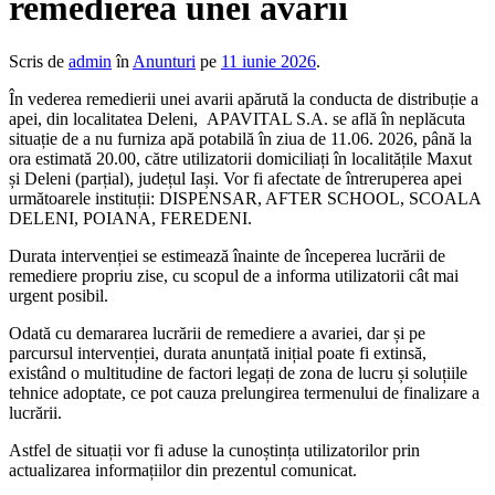
remedierea unei avarii
Scris de
admin
în
Anunturi
pe
11 iunie 2026
.
În vederea remedierii unei avarii apărută la conducta de distribuție a
apei, din localitatea Deleni, APAVITAL S.A. se află în neplăcuta
situație de a nu furniza apă potabilă în ziua de 11.06. 2026, până la
ora estimată 20.00, către utilizatorii domiciliați în localitățile Maxut
și Deleni (parțial), județul Iași. Vor fi afectate de întreruperea apei
următoarele instituții: DISPENSAR, AFTER SCHOOL, SCOALA
DELENI, POIANA, FEREDENI.
Durata intervenției se estimează înainte de începerea lucrării de
remediere propriu zise, cu scopul de a informa utilizatorii cât mai
urgent posibil.
Odată cu demararea lucrării de remediere a avariei, dar și pe
parcursul intervenției, durata anunțată inițial poate fi extinsă,
existând o multitudine de factori legați de zona de lucru și soluțiile
tehnice adoptate, ce pot cauza prelungirea termenului de finalizare a
lucrării.
Astfel de situații vor fi aduse la cunoștința utilizatorilor prin
actualizarea informațiilor din prezentul comunicat.