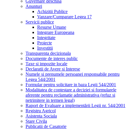
Guvernare deschisă
Anunturi
Achizitii Publice
Vanzare/Cumparare Legea 17
Servicii publice
Resurse Umane
Integrare Europeana
Integritate
Proiecte
Investitii
Transparenta decizionala
Documente de interes public
Taxe si impozite locale
Declaratii de Avere si Interese
Numele si prenumele persoanei responsabile pentru
Legea 544/2001
Formular pentru solicitare in baza Legii 544/2001
Modalitatea de contestare a deciziei si formularele
aferente pentru reclamatie administrativa (refuz si
netrimitere in termen legal)
Raport de Evaluare a implementării Legii nr. 544/2001
Registru Agricol
Asistenta Sociala
Stare Civila
Publicatii de Casatorie