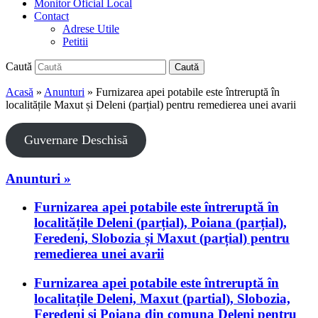
Monitor Oficial Local
Contact
Adrese Utile
Petitii
Caută
Caută
Acasă
»
Anunturi
»
Furnizarea apei potabile este întreruptă în
localitățile Maxut și Deleni (parțial) pentru remedierea unei avarii
Guvernare Deschisă
Anunturi »
Furnizarea apei potabile este întreruptă în
localitățile Deleni (parțial), Poiana (parțial),
Feredeni, Slobozia și Maxut (parțial) pentru
remedierea unei avarii
Furnizarea apei potabile este întreruptă în
localitațile Deleni, Maxut (partial), Slobozia,
Feredeni și Poiana din comuna Deleni pentru