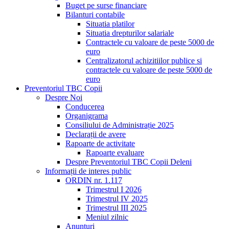
Buget pe surse financiare
Bilanturi contabile
Situatia platilor
Situatia drepturilor salariale
Contractele cu valoare de peste 5000 de
euro
Centralizatorul achizitiilor publice si
contractele cu valoare de peste 5000 de
euro
Preventoriul TBC Copii
Despre Noi
Conducerea
Organigrama
Consiliului de Administrație 2025
Declarații de avere
Rapoarte de activitate
Rapoarte evaluare
Despre Preventoriul TBC Copii Deleni
Informații de interes public
ORDIN nr. 1.117
Trimestrul I 2026
Trimestrul IV 2025
Trimestrul III 2025
Meniul zilnic
Anunțuri