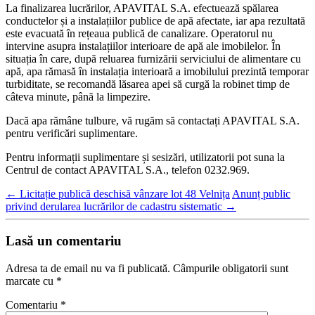
La finalizarea lucrărilor, APAVITAL S.A. efectuează spălarea
conductelor și a instalațiilor publice de apă afectate, iar apa rezultată
este evacuată în rețeaua publică de canalizare. Operatorul nu
intervine asupra instalațiilor interioare de apă ale imobilelor. În
situația în care, după reluarea furnizării serviciului de alimentare cu
apă, apa rămasă în instalația interioară a imobilului prezintă temporar
turbiditate, se recomandă lăsarea apei să curgă la robinet timp de
câteva minute, până la limpezire.
Dacă apa rămâne tulbure, vă rugăm să contactați APAVITAL S.A.
pentru verificări suplimentare.
Pentru informații suplimentare și sesizări, utilizatorii pot suna la
Centrul de contact APAVITAL S.A., telefon 0232.969.
←
Licitație publică deschisă vânzare lot 48 Velnița
Anunț public
privind derularea lucrărilor de cadastru sistematic
→
Lasă un comentariu
Adresa ta de email nu va fi publicată.
Câmpurile obligatorii sunt
marcate cu
*
Comentariu
*