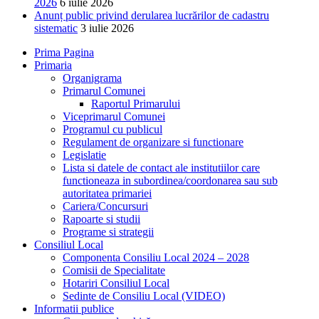
2026
6 iulie 2026
Anunț public privind derularea lucrărilor de cadastru
sistematic
3 iulie 2026
Prima Pagina
Primaria
Organigrama
Primarul Comunei
Raportul Primarului
Viceprimarul Comunei
Programul cu publicul
Regulament de organizare si functionare
Legislatie
Lista si datele de contact ale institutiilor care
functioneaza in subordinea/coordonarea sau sub
autoritatea primariei
Cariera/Concursuri
Rapoarte si studii
Programe si strategii
Consiliul Local
Componenta Consiliu Local 2024 – 2028
Comisii de Specialitate
Hotariri Consiliul Local
Sedinte de Consiliu Local (VIDEO)
Informatii publice