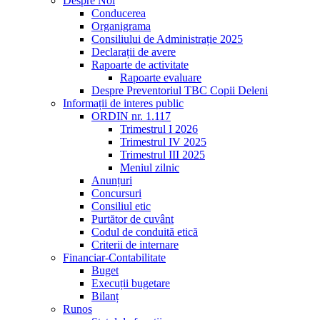
Despre Noi
Conducerea
Organigrama
Consiliului de Administrație 2025
Declarații de avere
Rapoarte de activitate
Rapoarte evaluare
Despre Preventoriul TBC Copii Deleni
Informații de interes public
ORDIN nr. 1.117
Trimestrul I 2026
Trimestrul IV 2025
Trimestrul III 2025
Meniul zilnic
Anunțuri
Concursuri
Consiliul etic
Purtător de cuvânt
Codul de conduită etică
Criterii de internare
Financiar-Contabilitate
Buget
Execuții bugetare
Bilanț
Runos