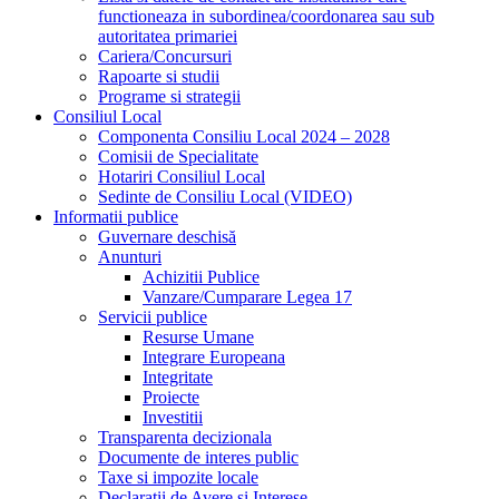
functioneaza in subordinea/coordonarea sau sub
autoritatea primariei
Cariera/Concursuri
Rapoarte si studii
Programe si strategii
Consiliul Local
Componenta Consiliu Local 2024 – 2028
Comisii de Specialitate
Hotariri Consiliul Local
Sedinte de Consiliu Local (VIDEO)
Informatii publice
Guvernare deschisă
Anunturi
Achizitii Publice
Vanzare/Cumparare Legea 17
Servicii publice
Resurse Umane
Integrare Europeana
Integritate
Proiecte
Investitii
Transparenta decizionala
Documente de interes public
Taxe si impozite locale
Declaratii de Avere si Interese