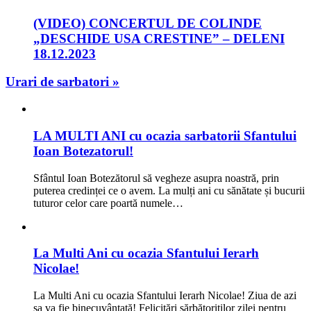
(VIDEO) CONCERTUL DE COLINDE
„DESCHIDE USA CRESTINE” – DELENI
18.12.2023
Urari de sarbatori »
LA MULTI ANI cu ocazia sarbatorii Sfantului
Ioan Botezatorul!
Sfântul Ioan Botezătorul să vegheze asupra noastră, prin
puterea credinței ce o avem. La mulți ani cu sănătate și bucurii
tuturor celor care poartă numele…
La Multi Ani cu ocazia Sfantului Ierarh
Nicolae!
La Multi Ani cu ocazia Sfantului Ierarh Nicolae! Ziua de azi
sa va fie binecuvântată! Felicitări sărbătoriților zilei pentru