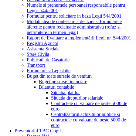
Numele si prenumele persoanei responsabile pentru
Legea 544/2001
Formular pentru solicitare in baza Legii 544/2001
Modalitatea de contestare a deciziei si formularele
aferente pentru reclamatie administrativa (refuz si
netrimitere in termen legal)
Raport de Evaluare a implementării Legii nr. 544/2001
Registru Agricol
Asistenta Sociala
Stare Civila
Publicatii de Casatorie
Transport
Formulare si Legislatie
Buget din toate sursele de venituri
Buget pe surse financiare
Bilanturi contabile
Situatia platilor
Situatia drepturilor salariale
Contractele cu valoare de peste 5000 de
euro
Centralizatorul achizitiilor publice si
contractele cu valoare de peste 5000 de
euro
Preventoriul TBC Copii