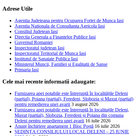
Adrese Utile
Agentia Judeteana pentru Ocuparea Fortei de Munca Iasi
Agentia Nationala de Consultanta Agricola Iasi
Consiliul Judetean Iasi
Directia Generala a Finantelor Publice Iasi
Guvernul Romaniei
Inspectoratul judetean Iasi
Inspectoratul Teritorial de Munca Iasi
Institutul de Sanatate Publica Iasi
Ministerul Muncii, Familiei si Egalitatii de Sanse
Primaria Iasi
Cele mai recente informatii adaugate:
Furnizarea apei potabile este întreruptă în localitățile Deleni
(parțial), Poiana (parțial), Feredeni, Slobozia și Maxut (parțial)
pentru remedierea unei avarii
3 august 2026
Furnizarea apei potabile este întreruptă în localitațile Deleni,
Maxut (partial), Slobozia, Feredeni și Poiana din comuna
Deleni pentru remedierea unei avarii
16 iulie 2026
Anunț închiriere apartament 1 Bloc Poștă
16 iulie 2026
ȘEDINȚA CONSILIULUI LOCAL DELENI – 25 IUNIE