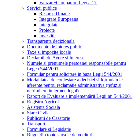
Vanzare/Cumparare Legea 17
Servicii publice
Resurse Umane
Integrare Europeana
Integritate
Proiecte
Investitii
Transparenta decizionala
Documente de interes public
Taxe si impozite locale
Declaratii de Avere si Interese
Numele si prenumele persoanei responsabile pentru
Legea 544/2001
Formular pentru solicitare in baza Legii 544/2001
Modalitatea de contestare a deciziei si formularele
aferente pentru reclamatie administrativa (refuz si
netrimitere in termen legal)
Raport de Evaluare a implementării Legii nr. 544/2001
Registru Agricol
Asistenta Sociala
Stare Civila
Publicatii de Casatorie
Transport
Formulare si Legislatie
Buget din toate sursele de venituri