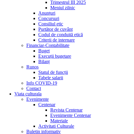
Trimestrul III 2025
Meniul zilnic
Anunțuri
Concursuri
Consiliul etic
Purtător de cuvânt
Codul de conduită etică
Criterii de internare
Financiar-Contabilitate
Buget
Execuții bugetare
Bilanț
Runos
Statul de funcții
Tabele salarii
Info COVID-19
Contact
Viata culturala
Evenimente
Centenar
Revista Centenar
Evenimente Centenar
Materiale
Activitati Culturale
Buletin informativ