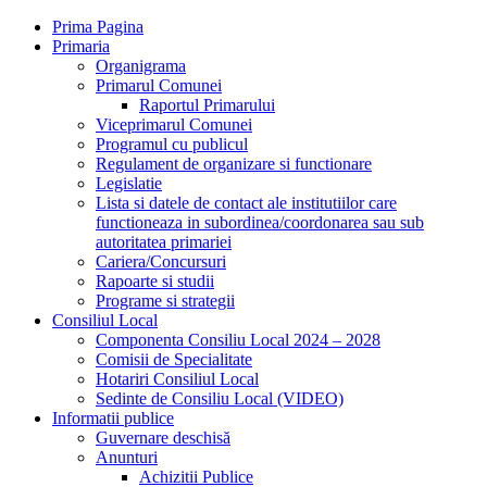
Prima Pagina
Primaria
Organigrama
Primarul Comunei
Raportul Primarului
Viceprimarul Comunei
Programul cu publicul
Regulament de organizare si functionare
Legislatie
Lista si datele de contact ale institutiilor care
functioneaza in subordinea/coordonarea sau sub
autoritatea primariei
Cariera/Concursuri
Rapoarte si studii
Programe si strategii
Consiliul Local
Componenta Consiliu Local 2024 – 2028
Comisii de Specialitate
Hotariri Consiliul Local
Sedinte de Consiliu Local (VIDEO)
Informatii publice
Guvernare deschisă
Anunturi
Achizitii Publice