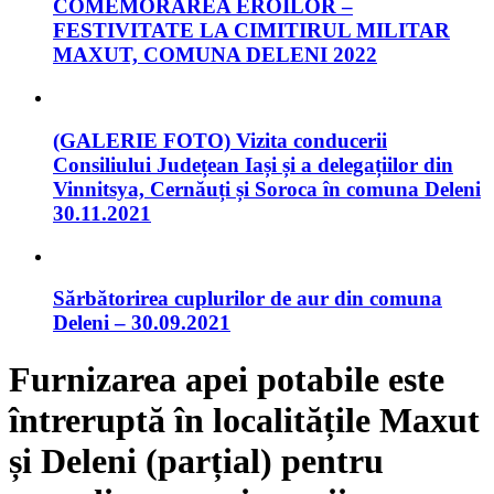
COMEMORAREA EROILOR –
FESTIVITATE LA CIMITIRUL MILITAR
MAXUT, COMUNA DELENI 2022
(GALERIE FOTO) Vizita conducerii
Consiliului Județean Iași și a delegațiilor din
Vinnitsya, Cernăuți și Soroca în comuna Deleni
30.11.2021
Sărbătorirea cuplurilor de aur din comuna
Deleni – 30.09.2021
Furnizarea apei potabile este
întreruptă în localitățile Maxut
și Deleni (parțial) pentru