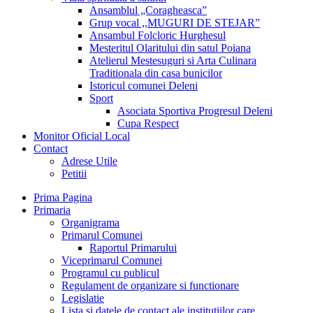
Ansamblul „Coragheasca”
Grup vocal ,,MUGURI DE STEJAR”
Ansambul Folcloric Hurghesul
Mesteritul Olaritului din satul Poiana
Atelierul Mestesuguri si Arta Culinara
Traditionala din casa bunicilor
Istoricul comunei Deleni
Sport
Asociata Sportiva Progresul Deleni
Cupa Respect
Monitor Oficial Local
Contact
Adrese Utile
Petitii
Prima Pagina
Primaria
Organigrama
Primarul Comunei
Raportul Primarului
Viceprimarul Comunei
Programul cu publicul
Regulament de organizare si functionare
Legislatie
Lista si datele de contact ale institutiilor care