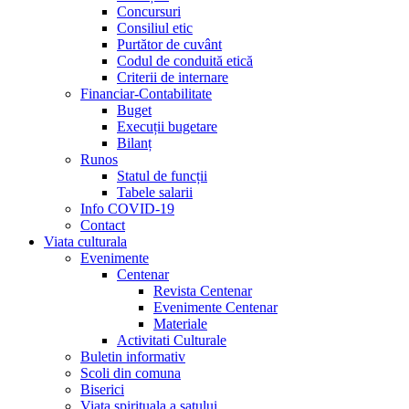
Concursuri
Consiliul etic
Purtător de cuvânt
Codul de conduită etică
Criterii de internare
Financiar-Contabilitate
Buget
Execuții bugetare
Bilanț
Runos
Statul de funcții
Tabele salarii
Info COVID-19
Contact
Viata culturala
Evenimente
Centenar
Revista Centenar
Evenimente Centenar
Materiale
Activitati Culturale
Buletin informativ
Scoli din comuna
Biserici
Viata spirituala a satului