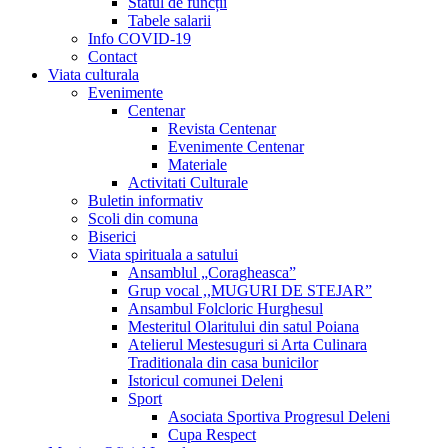
Statul de funcții
Tabele salarii
Info COVID-19
Contact
Viata culturala
Evenimente
Centenar
Revista Centenar
Evenimente Centenar
Materiale
Activitati Culturale
Buletin informativ
Scoli din comuna
Biserici
Viata spirituala a satului
Ansamblul „Coragheasca”
Grup vocal ,,MUGURI DE STEJAR”
Ansambul Folcloric Hurghesul
Mesteritul Olaritului din satul Poiana
Atelierul Mestesuguri si Arta Culinara
Traditionala din casa bunicilor
Istoricul comunei Deleni
Sport
Asociata Sportiva Progresul Deleni
Cupa Respect